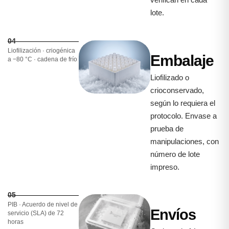
lote.
04
Liofilización · criogénica
Embalaje
a −80 °C · cadena de frío
Liofilizado o
crioconservado,
según lo requiera el
protocolo. Envase a
prueba de
manipulaciones, con
número de lote
impreso.
05
PIB · Acuerdo de nivel de
Envíos
servicio (SLA) de 72
horas