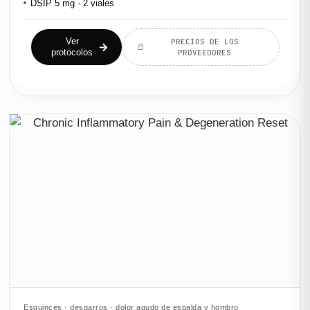
DSIP 5 mg · 2 viales
Ver
PRECIOS DE LOS
protocolos
PROVEEDORES
Esguinces · desgarros · dolor agudo de espalda y hombro