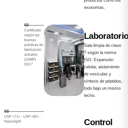
productos como los
exosomas.
02
Certificado
Laboratori
según las
buenas
prácticas de
Sala limpia de clase
fabricación
7 según la norma
actuales
ISO. Expansión
(cGMP) ·
ISO 7
celular, aislamiento
de vesículas y
síntesis de péptidos,
todo bajo un mismo
techo.
03
USP <71> · USP <85> ·
Control
NanoSight