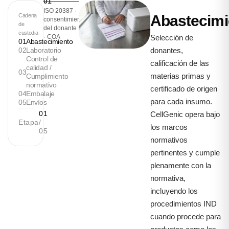
01
ISO 20387 ·
Cadena
Abastecimi
consentimiento
de
del donante
custodia
· COA
Selección de
01
Abastecimiento
02
Laboratorio
donantes,
Control de
calificación de las
calidad /
03
materias primas y
Cumplimiento
normativo
certificado de origen
04
Embalaje
para cada insumo.
05
Envíos
01
CellGenic opera bajo
Etapa
/
los marcos
05
normativos
pertinentes y cumple
plenamente con la
normativa,
incluyendo los
procedimientos IND
cuando procede para