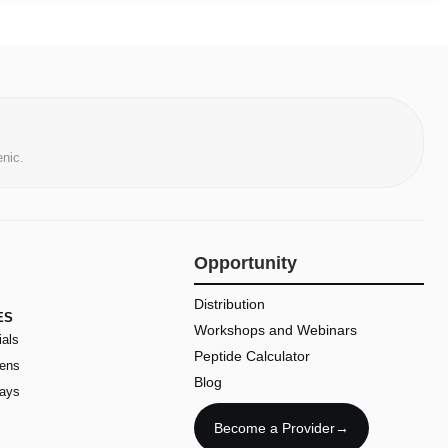
enic.
Opportunity
Distribution
ES
Workshops and Webinars
ials
Peptide Calculator
Pens
Blog
rays
Become a Provider
→