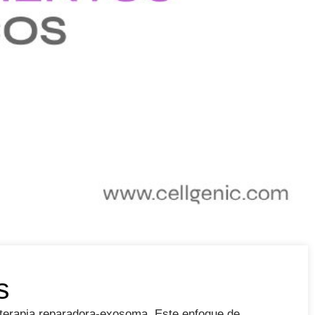
s
a terapia reparadora-exosoma. Este enfoque de