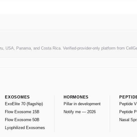
ru, USA, Panama, and Costa Rica. Verified-provider-only platform from CellG
EXOSOMES
HORMONES
PEPTID
ExoElite 70 (flagship)
Pillar in development
Peptide V
Flow Exosome 15B
Notify me — 2026
Peptide 
Flow Exosome 50B
Nasal Sp
Lyophilized Exosomes