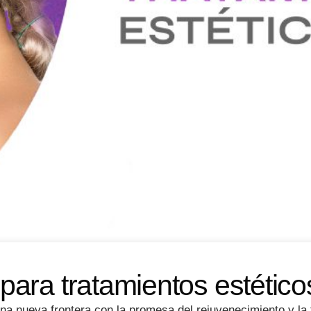
ara tratamientos estético
una nueva frontera con la promesa del rejuvenecimiento y l