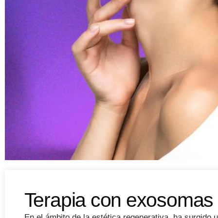
Terapia con exosomas p
En el ámbito de la
estética regenerativa
, ha surgido 